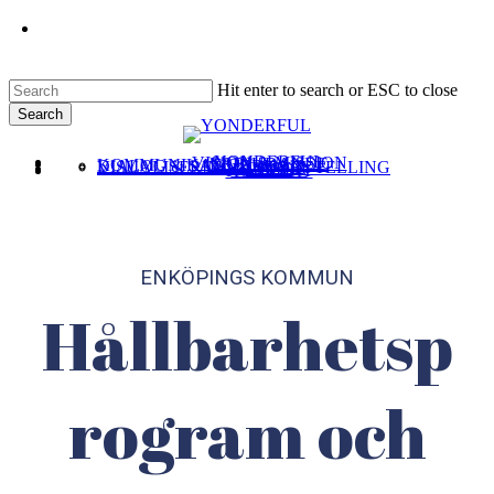
Skip
linkedin
Clo
to
Me
main
content
Hit enter to search or ESC to close
Search
Close
Menu
Search
YONDERFUL
VISION & MISSION
ERBJUDANDE
KOMMUNIKATION
DIALOG & SAMVERKAN
VISUALISERING & STORYTELLING
CASE
KUNDER
KONTAKT
ENKÖPINGS KOMMUN
Hållbarhetsp
rogram och