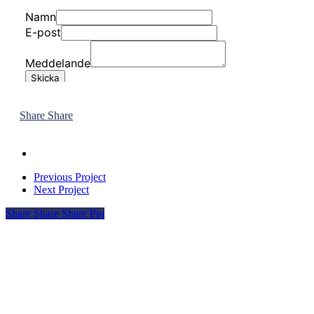
Share
Share
Previous Project
Next Project
Share
Share
Share
Pin
YONDERFUL
VISION & MISSION
ERBJUDANDE
CASE
KOMMUNIKATION