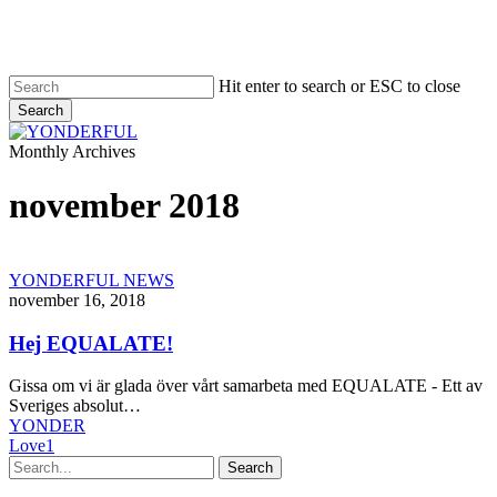
Skip
to
main
content
Hit enter to search or ESC to close
Search
Close
Search
Menu
Monthly Archives
november 2018
Hej
YONDERFUL NEWS
EQUALATE!
november 16, 2018
Hej EQUALATE!
Gissa om vi är glada över vårt samarbeta med EQUALATE - Ett av
Sveriges absolut…
YONDER
Love
1
Search