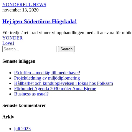
Hej
YONDERFUL NEWS
igen
november 13, 2020
Södertörns
Högskola!
Hej igen Södertörns Högskola!
För tredje året i rad vinner vi upphandlingen med att ansvara för ut
YONDER
Love
1
Search
Senaste inläggen
På luffen – med tåg till medelhavet!
Projektledning av miljödiplomering
Hållbarhet och kundupplevelsen i fokus hos Folksam
Förbundet Agenda 2030 möter Anna Bjerne
Business as usual?
Senaste kommentarer
Arkiv
juli 2023