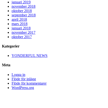
januari 2019
november 2018
oktober 2018
september 2018
april 2018
mars 2018
januari 2018
november 2017
oktober 2017
Kategorier
YONDERFUL NEWS
Meta
Logga in
Flöde för inlägg
Flöde för kommentarer
WordPress.org
Close
YONDERFUL
Menu
VISION & MISSION
ERBJUDANDE