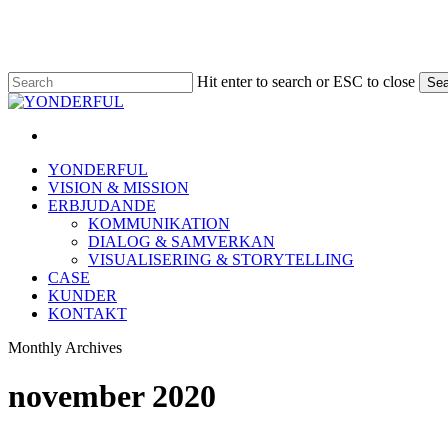
Skip
to
main
content
Hit enter to search or ESC to close
Sea
Close
Search
linkedin
Menu
Menu
YONDERFUL
VISION & MISSION
ERBJUDANDE
KOMMUNIKATION
DIALOG & SAMVERKAN
VISUALISERING & STORYTELLING
CASE
KUNDER
KONTAKT
Monthly Archives
november 2020