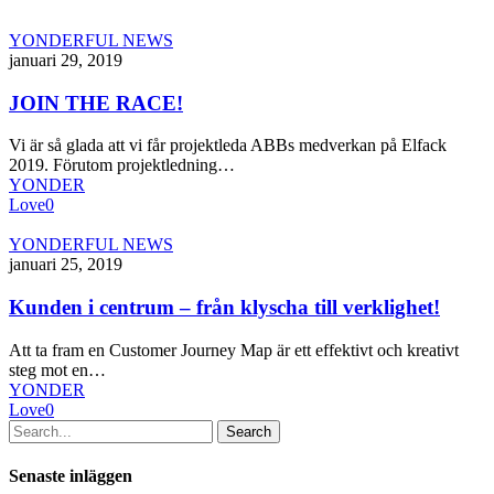
JOIN
YONDERFUL NEWS
THE
januari 29, 2019
RACE!
JOIN THE RACE!
Vi är så glada att vi får projektleda ABBs medverkan på Elfack
2019. Förutom projektledning…
YONDER
Love
0
Kunden
YONDERFUL NEWS
i
januari 25, 2019
centrum
–
Kunden i centrum – från klyscha till verklighet!
från
klyscha
Att ta fram en Customer Journey Map är ett effektivt och kreativt
till
steg mot en…
verklighet!
YONDER
Love
0
Search
Senaste inläggen