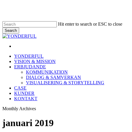
Skip
to
main
content
Hit enter to search or ESC to close
Search
Close
Search
linkedin
Menu
Menu
YONDERFUL
VISION & MISSION
ERBJUDANDE
KOMMUNIKATION
DIALOG & SAMVERKAN
VISUALISERING & STORYTELLING
CASE
KUNDER
KONTAKT
Monthly Archives
januari 2019