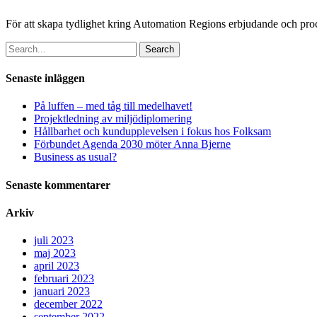
För att skapa tydlighet kring Automation Regions erbjudande och proces
Search
Senaste inläggen
På luffen – med tåg till medelhavet!
Projektledning av miljödiplomering
Hållbarhet och kundupplevelsen i fokus hos Folksam
Förbundet Agenda 2030 möter Anna Bjerne
Business as usual?
Senaste kommentarer
Arkiv
juli 2023
maj 2023
april 2023
februari 2023
januari 2023
december 2022
september 2022