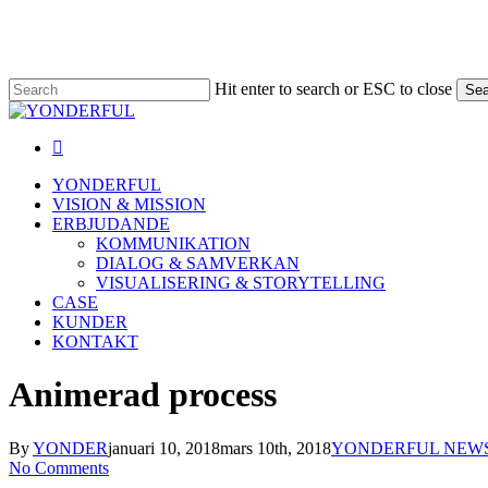
Skip
to
main
content
Hit enter to search or ESC to close
Sea
Close
Search
linkedin
Menu
Menu
YONDERFUL
VISION & MISSION
ERBJUDANDE
KOMMUNIKATION
DIALOG & SAMVERKAN
VISUALISERING & STORYTELLING
CASE
KUNDER
KONTAKT
Animerad process
By
YONDER
januari 10, 2018
mars 10th, 2018
YONDERFUL NEW
No Comments