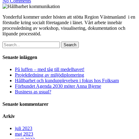
No Comments
Yonderful kommer under hösten att stötta Region Västmanland i en
förstudie kring socialt företagande i länet. Vårt arbete innebär
processledning av workshop, visualisering, dokumentation och
löpande processtöd.
Search
Senaste inläggen
På luffen – med tåg till medelhavet!
Projektledning av miljödiplomering
Hållbarhet och kundupplevelsen i fokus hos Folksam
Förbundet Agenda 2030 möter Anna Bjerne
Business as usual?
Senaste kommentarer
Arkiv
juli 2023
maj 2023