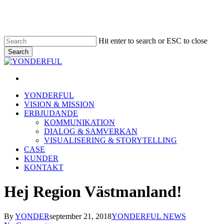
Skip
Clo
to
Me
main
content
Hit enter to search or ESC to close
Search
Close
Search
linkedin
Menu
Menu
YONDERFUL
VISION & MISSION
ERBJUDANDE
KOMMUNIKATION
DIALOG & SAMVERKAN
VISUALISERING & STORYTELLING
CASE
KUNDER
KONTAKT
Hej Region Västmanland!
By
YONDER
september 21, 2018
YONDERFUL NEWS