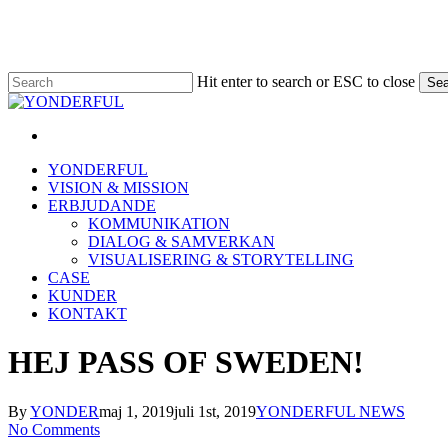
Skip
to
main
content
Hit enter to search or ESC to close
Sea
Close
Search
linkedin
Menu
Menu
YONDERFUL
VISION & MISSION
ERBJUDANDE
KOMMUNIKATION
DIALOG & SAMVERKAN
VISUALISERING & STORYTELLING
CASE
KUNDER
KONTAKT
HEJ PASS OF SWEDEN!
By
YONDER
maj 1, 2019
juli 1st, 2019
YONDERFUL NEWS
No Comments