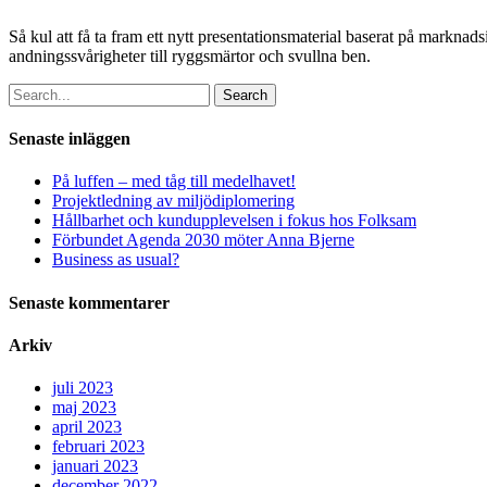
Så kul att få ta fram ett nytt presentationsmaterial baserat på markn
andningssvårigheter till ryggsmärtor och svullna ben.
Search
Senaste inläggen
På luffen – med tåg till medelhavet!
Projektledning av miljödiplomering
Hållbarhet och kundupplevelsen i fokus hos Folksam
Förbundet Agenda 2030 möter Anna Bjerne
Business as usual?
Senaste kommentarer
Arkiv
juli 2023
maj 2023
april 2023
februari 2023
januari 2023
december 2022